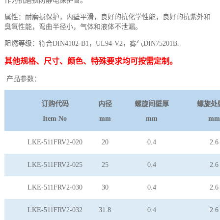
作为抗磨损防静电保护管。
属性：耐磨损保护，内壁平滑，良好的抗化学性能，良好的抗紫外和
臭氧性能，弯曲半径小，气体和液体不泄漏。
阻燃等级：符合DIN4102-B1，UL94-V2，雾气DIN75201B.
其他规格、尺寸、颜色、特殊要求均可按需定制。
产品参数：
订购代码
内径
螺旋间壁厚
螺旋处
Item No
mm
mm
mm
LKE-511FRV2-020
20
0.4
2.6
LKE-511FRV2-025
25
0.4
2.6
LKE-511FRV2-030
30
0.4
2.6
LKE-511FRV2-032
31.8
0.4
2.6