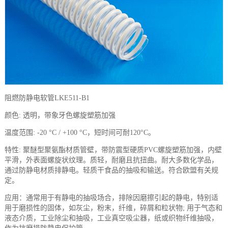
阻燃防静电软管
LKE511-B1
颜色
:
透明，带象牙色螺旋塑筋加强
温度范围
: -20 °C / +100 °C
，短时间可耐
120°C
。
特性
:
聚醚型聚氨酯材质管壁，带防震型硬质
PVC
螺旋塑筋加强，内壁
平滑，外表面螺旋状纹理。质轻，耐磨且抗扭曲。耐大多数化学品，
通过防静电材质排静电。轻质干食品的抽吸和输送。符合欧盟有关规
定。
应用：通常用于有静电的抽吸场合，排除因磨擦引起的静电，特别适
用于磨损性的固体，如灰尘，粉末，纤维，碎屑和粒状物
;
用于气态和
液态介质，工业除尘和抽吸，工业真空吸尘器，纸或织物纤维抽吸，