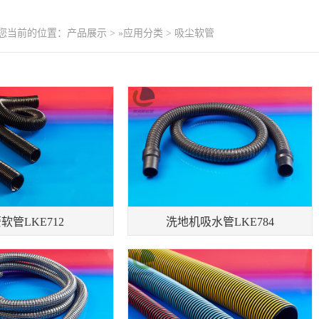
-您当前的位置：
产品展示
>
»应用分类
>
吸尘软管
软管LKE712
洗地机吸水管LKE784