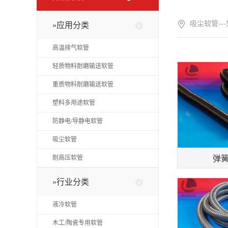
吸尘软管--
»应用分类
高温排气软管
轻质物料耐磨输送软管
重质物料耐磨输送软管
塑料多用途软管
防静电/导静电软管
吸尘软管
弹簧
耐高压软管
»行业分类
液冷软管
木工/陶瓷专用软管