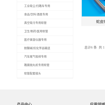
工业吸尘/扫路车专用
食品/饮料/酒类专用
蛇皮吸
真空吸污专用软管
卫生/制药/医用软管
医疗美容仪器专用
总计6 条 共 
耐酸碱/抗化学品输送
汽车尾气吸排专用
路面抛丸机专用软管
软管配套接头
产品中心
应用领域