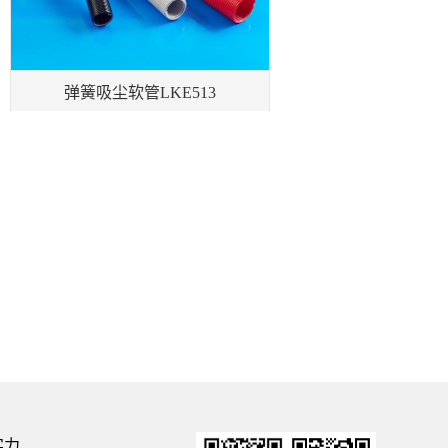
弹簧吸尘软管LKE513
实力