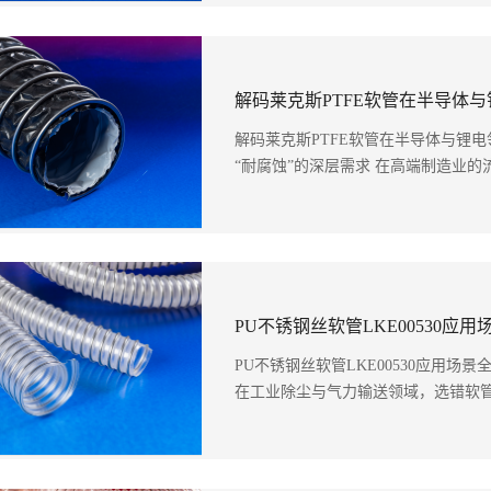
解码莱克斯PTFE软管在半导体与锂电领
“耐腐蚀”的深层需求 在高端制造业的流
PU不锈钢丝软管LKE00530应用
在工业除尘与气力输送领域，选错软管往