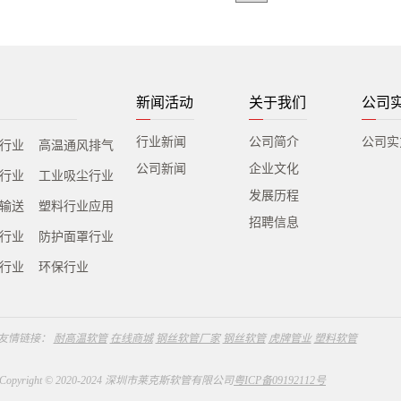
新闻活动
关于我们
公司
行业新闻
公司简介
公司实
行业
高温通风排气
公司新闻
企业文化
行业
工业吸尘行业
发展历程
输送
塑料行业应用
招聘信息
行业
防护面罩行业
行业
环保行业
友情链接：
耐高温软管
在线商城
钢丝软管厂家
钢丝软管
虎牌管业
塑料软管
Copyright © 2020-2024 深圳市莱克斯软管有限公司
粤ICP备09192112号