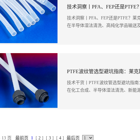
技术洞察丨PFA、FEP还是PTFE
在半导体湿法清洗、高纯化学品输送及新
PTFE波纹管选型避坑指南：莱
技术干货丨PTFE波纹管选型避坑指
在化工合成、半导体湿法清洗、新能源锂
 13 页
最前页
1
[
2
] [
3
] [
4
]
最后页